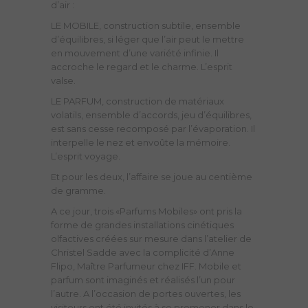
LE MOBILE, construction subtile, ensemble
d’équilibres, si léger que l’air peut le mettre
en mouvement d’une variété infinie. Il
accroche le regard et le charme. L’esprit
valse.
LE PARFUM, construction de matériaux
volatils, ensemble d’accords, jeu d’équilibres,
est sans cesse recomposé par l’évaporation. Il
interpelle le nez et envoûte la mémoire.
L’esprit voyage.
Et pour les deux, l’affaire se joue au centième
de gramme.
A ce jour, trois «Parfums Mobiles» ont pris la
forme de grandes installations cinétiques
olfactives créées sur mesure dans l’atelier de
Christel Sadde avec la complicité d’Anne
Flipo, Maître Parfumeur chez IFF. Mobile et
parfum sont imaginés et réalisés l’un pour
l’autre. A l’occasion de portes ouvertes, les
visiteurs ont été invités à se promener dans le