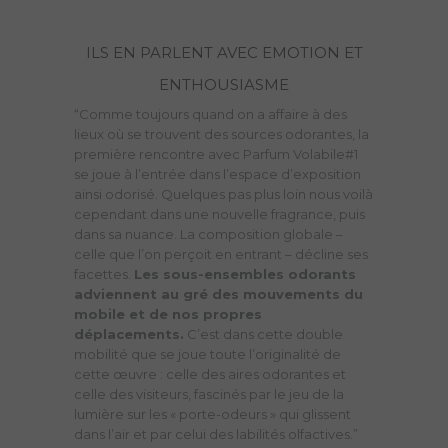
ILS EN PARLENT AVEC EMOTION ET
ENTHOUSIASME
rielle
“
Comme toujours quand on a affaire à des
Elle a co
on mobile de
lieux où se trouvent des sources odorantes, la
“Le Parfu
es
première rencontre avec Parfum Volabile#1
l’occasion
 que par sa
se joue à l’entrée dans l’espace d’exposition
d’expérim
tion et à
ainsi odorisé. Quelques pas plus loin nous voilà
créer. J’ai
de se
cependant dans une nouvelle fragrance, puis
rer et
dans sa nuance. La composition globale –
J’ai redéco
notes du
celle que l’on perçoit en entrant – décline ses
d’être en
, fraîches
facettes.
Les sous-ensembles odorants
comporte
A chaque
adviennent au gré des mouvements du
leur vie, s
s et
mobile et de nos propres
et je les ai
 se
déplacements.
C’est dans cette double
parfum glob
sous notre
mobilité que se joue toute l’originalité de
facettes dan
rs du
cette œuvre : celle des aires odorantes et
surprendre
celle des visiteurs, fascinés par le jeu de la
permanente
lumière sur les « porte-odeurs » qui glissent
nouvelle fa
dans l’air et par celui des labilités olfactives.”
parfum, le 
oire
de
m’inspire e