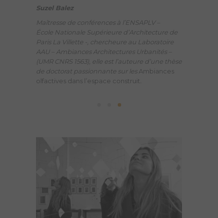
Suzel Balez
Exper
t en
Anne Flipo
Maîtresse de conférences à l’ENSAPLV –
voir sentis
École
Nationale Supérieure d’Architecture de
Maître Parf
agazine en
Paris
La Villette -, chercheure au Laboratoire
2004.
Elle
AAU – Ambiances Architectures Urbanités –
de la parfu
(UMR CNRS 1563), elle est l’auteure d’une thèse
Paco Raban
de doctorat passionnante sur les
Ambiances
pour des ma
olfactives dans l’espace construit
.
l’Artisan P
laisser ent
parfumées
.