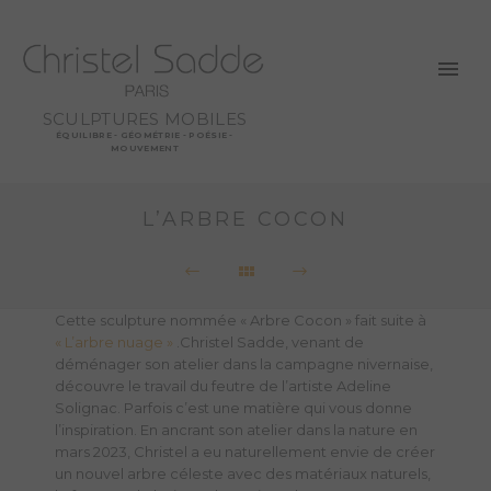
SCULPTURES MOBILES
ÉQUILIBRE - GÉOMÉTRIE - POÉSIE -
MOUVEMENT
L’ARBRE COCON
Cette sculpture nommée « Arbre Cocon » fait suite à
« L’arbre nuage »
.Christel Sadde, venant de
déménager son atelier dans la campagne nivernaise,
découvre le travail du feutre de l’artiste Adeline
Solignac. Parfois c’est une matière qui vous donne
l’inspiration. En ancrant son atelier dans la nature en
mars 2023, Christel a eu naturellement envie de créer
un nouvel arbre céleste avec des matériaux naturels,