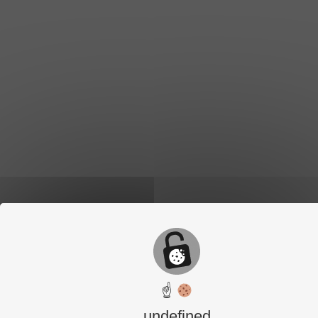
☝
undefined