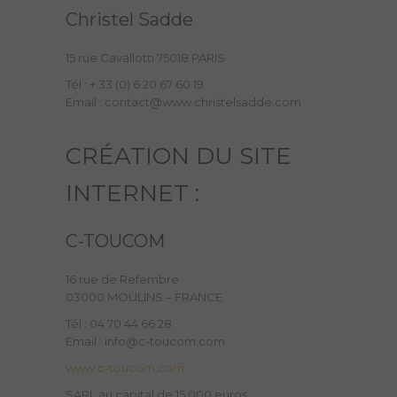
Christel Sadde
15 rue Cavallotti 75018 PARIS
Tél : + 33 (0) 6 20 67 60 19
Email : contact@www.christelsadde.com
CRÉATION DU SITE
INTERNET :
C-TOUCOM
16 rue de Refembre
03000 MOULINS – FRANCE
Tél : 04 70 44 66 28
Email : info@c-toucom.com
www.c-toucom.com
SARL au capital de 15.000 euros