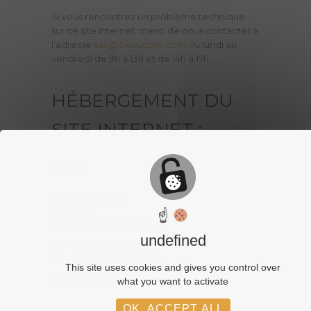
Si vous rencontrez un problème technique
sur ce site Internet, merci de nous contacter à
l’adresse
sav@c-toucom.com d
u lundi au
vendredi de 9h à 13h et de 14h à 17h.
HÉBERGEMENT DU
SITE INTERNET :
OVH
2 rue kellermann
BP 80157
☝
59053 ROUBAIX Cedex 1
undefined
Tél : +33 (0)8 203 203 63
Email :
support@ovh.com
This site uses cookies and gives you control over
www.ovh.com
what you want to activate
OK, ACCEPT ALL