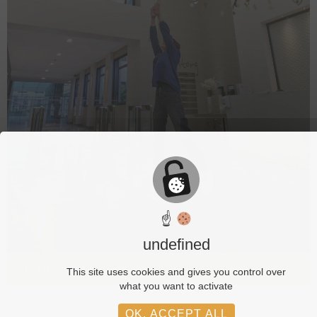
☝
undefined
IMMEUBLE ASTORG, 25 RUE ASTORG, PARIS 8
This site uses cookies and gives you control over
what you want to activate
OK, ACCEPT ALL