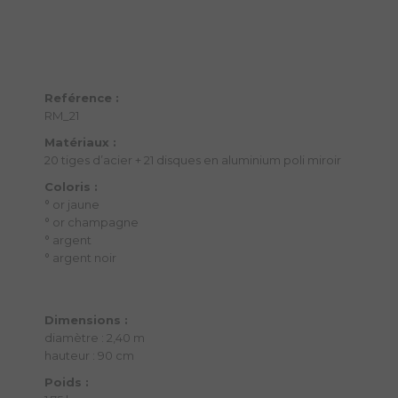
Reférence :
RM_21
Matériaux :
20 tiges d’acier + 21 disques en aluminium poli miroir
Coloris :
° or jaune
° or champagne
° argent
° argent noir
Dimensions :
diamètre : 2,40 m
hauteur : 90 cm
Poids :