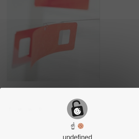
☝
undefined