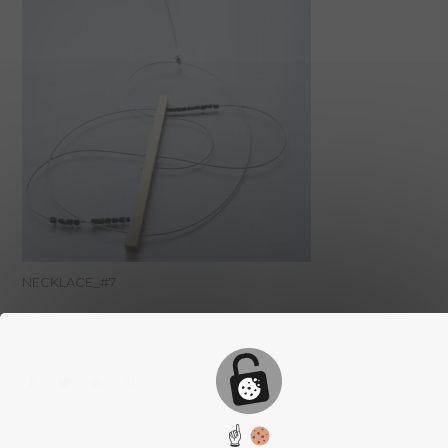
NECKLACE_#7
☝