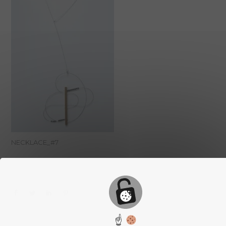
NECKLACE_#7
☝