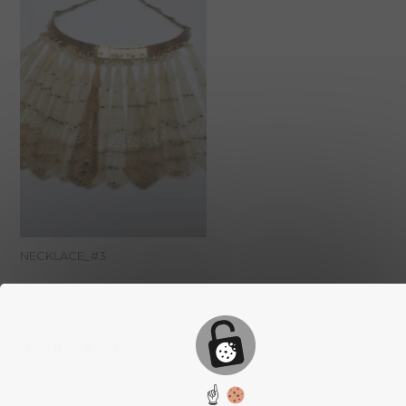
NECKLACE_#3
☝