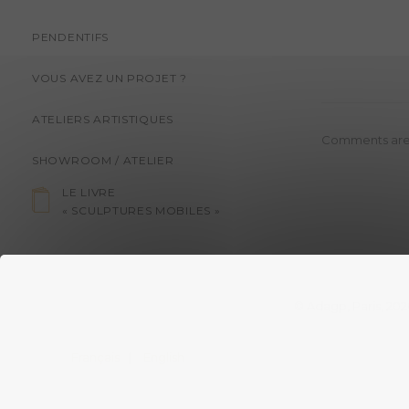
PENDENTIFS
VOUS AVEZ UN PROJET ?
ATELIERS ARTISTIQUES
Comments are
SHOWROOM / ATELIER
LE LIVRE
« SCULPTURES MOBILES »
© Adagp, Paris, 202
Français
English