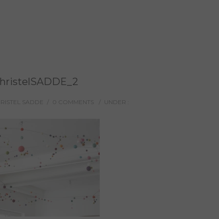
hristelSADDE_2
HRISTEL SADDE
/
0 COMMENTS
/
UNDER :