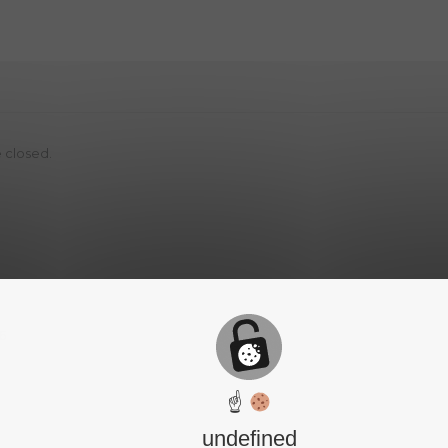
 closed.
6
☝
undefined