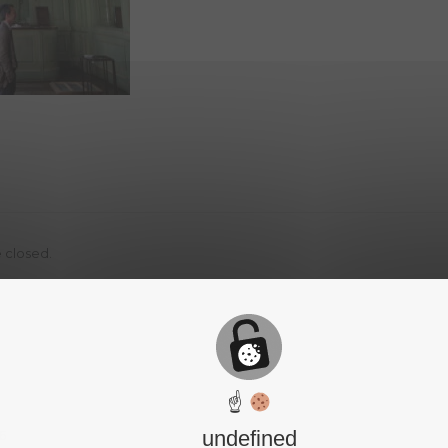
 closed.
☝
undefined
6