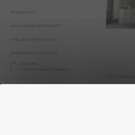
PENDENTIFS
VOUS AVEZ UN PROJET ?
ATELIERS ARTISTIQUES
SHOWROOM / ATELIER
LE LIVRE
« SCULPTURES MOBILES »
Comments are
Français
English
© Adagp, Paris, 202