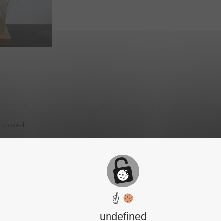
 closed.
☝
undefined
6