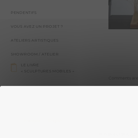
PENDENTIFS
VOUS AVEZ UN PROJET ?
ATELIERS ARTISTIQUES
SHOWROOM / ATELIER
LE LIVRE
« SCULPTURES MOBILES »
Comments are
Français
English
© Adagp, Paris, 202