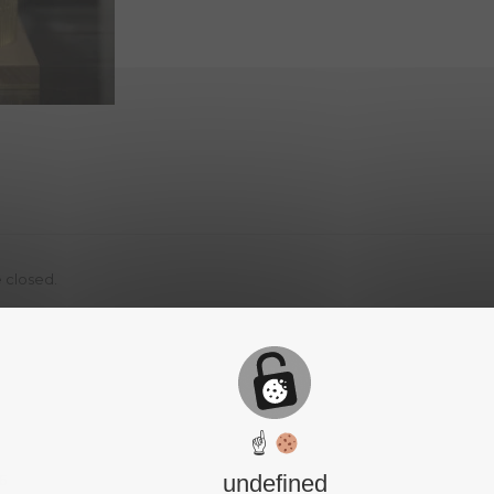
 closed.
☝
undefined
6