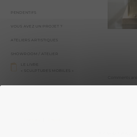
PENDENTIFS
VOUS AVEZ UN PROJET ?
ATELIERS ARTISTIQUES
SHOWROOM / ATELIER
LE LIVRE
« SCULPTURES MOBILES »
Comments are
Français
English
© Adagp, Paris, 202