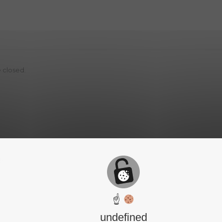
 closed.
6
☝
undefined