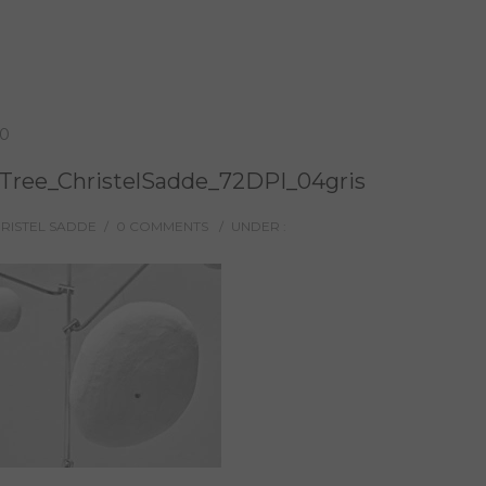
20
Tree_ChristelSadde_72DPI_04gris
HRISTEL SADDE
/
0 COMMENTS
/
UNDER :