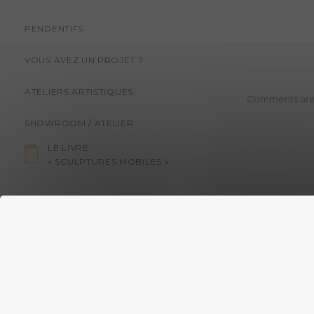
PENDENTIFS
VOUS AVEZ UN PROJET ?
ATELIERS ARTISTIQUES
Comments are
SHOWROOM / ATELIER
LE LIVRE
« SCULPTURES MOBILES »
© Adagp, Paris, 202
Français
English