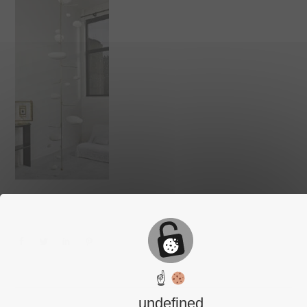
☝
undefined