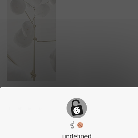
☝
undefined