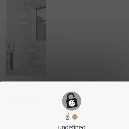
☝
undefined