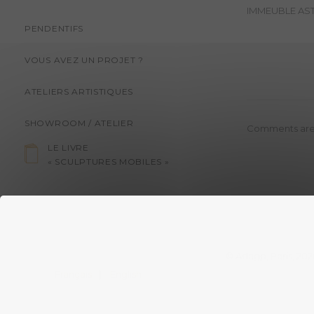
IMMEUBLE AST
PENDENTIFS
VOUS AVEZ UN PROJET ?
ATELIERS ARTISTIQUES
SHOWROOM / ATELIER
Comments are
LE LIVRE
« SCULPTURES MOBILES »
© Adagp, Paris, 202
Français
English