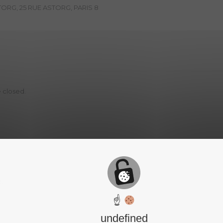
ORG, 25 RUE ASTORG, PARIS 8
 closed.
6
☝
undefined