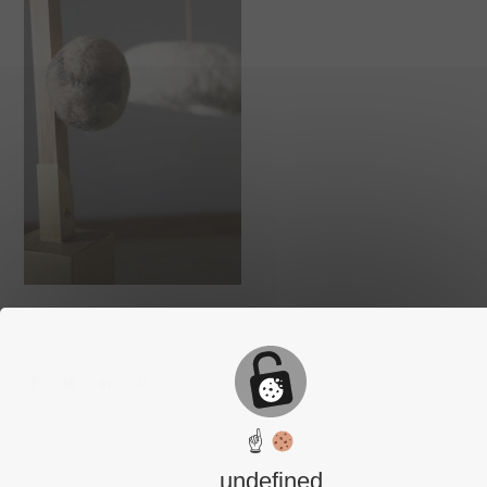
☝
undefined