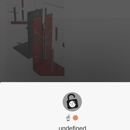
☝
undefined