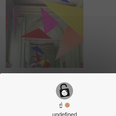
☝
undefined