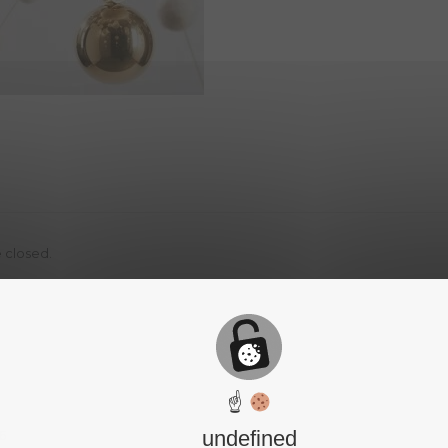
 closed.
☝
undefined
6