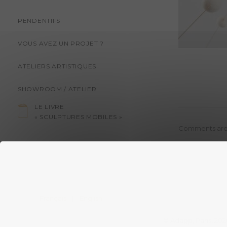
PENDENTIFS
VOUS AVEZ UN PROJET ?
ATELIERS ARTISTIQUES
SHOWROOM / ATELIER
LE LIVRE
« SCULPTURES MOBILES »
Comments are
Français
English
© Adagp, Paris, 202