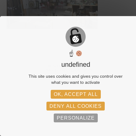
☝
undefined
© Adagp, Paris, 2026
Mentions légales
RGPD
This site uses cookies and gives you control over
what you want to activate
OK, ACCEPT ALL
DENY ALL COOKIES
PERSONALIZE