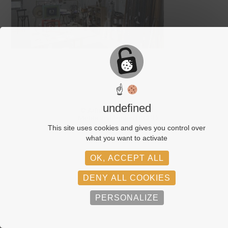
☝
undefined
© Adagp, Paris, 2026
Mentions légales
RGPD
This site uses cookies and gives you control over
what you want to activate
OK, ACCEPT ALL
DENY ALL COOKIES
PERSONALIZE