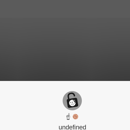
☝
undefined