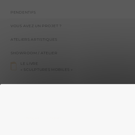
PENDENTIFS
VOUS AVEZ UN PROJET ?
ATELIERS ARTISTIQUES
SHOWROOM / ATELIER
LE LIVRE
« SCULPTURES MOBILES »
Français
English