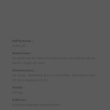
Référence
:
SUM_20
Matériaux :
Le socle est en laiton brossé vernis. Le mobile est en
laiton + tiges en inox
Dimensions :
Le socle : diamètre 12 cm. Le mobile : diamètre total
90 cm / Hauteur 92 cm
Poids :
2,5 kgs
Edition :
8 pièces signées numérotées