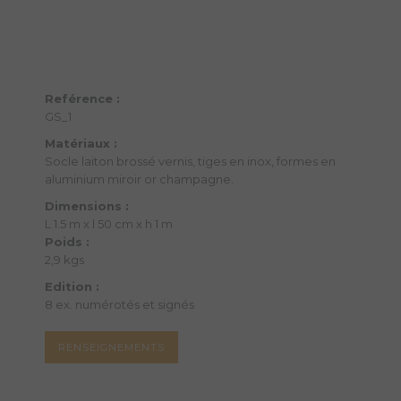
Reférence :
GS_1
Matériaux :
Socle laiton brossé vernis, tiges en inox, formes en
aluminium miroir or champagne.
Dimensions :
L 1.5 m x l 50 cm x h 1 m
Poids :
2,9 kgs
Edition :
8 ex. numérotés et signés
RENSEIGNEMENTS